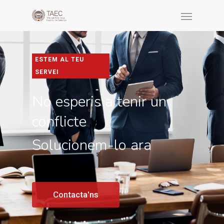
ESTEM AL TEU
SERVEI
No esperis a tenir un
conflicte
Solucionem-lo ara
Contacta'ns