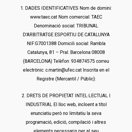
1. DADES IDENTIFICATIVES Nom de domini:
www.taec.cat Nom comercial: TAEC
Denominació social: TRIBUNAL
D’ARBITRATGE ESPORTIU DE CATALUNYA
NIF:G7001388 Domicili social: Rambla
Catalunya, 81 – Pral. Barcelona 08008
(BARCELONA) Telèfon: 934874575 correu
electrònic: c.martin@ufec.cat Inscrita en el
Registre (Mercantil / Públic):
2. DRETS DE PROPIETAT INTEL·LECTUAL I
INDUSTRIAL El lloc web, incloent a títol
enunciatiu però no limitatiu la seva
programació, edició, compilació i altres
elements necessaris per al seu