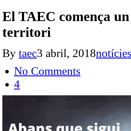
El TAEC comença un c
territori
By
taec
3 abril, 2018
notície
No Comments
4