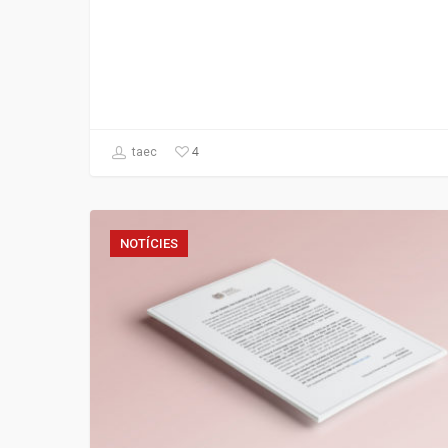
4
taec
NOTÍCIES