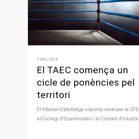
3 abril, 2018
El TAEC comença un
cicle de ponències pel
territori
El tribunal d’arbitratge esportiu creat per la UFE
el Col·legi d’Economistes i el Consell d’Il·lustr