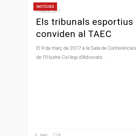
NOTÍCIES
1 marzo, 2017
Els tribunals esportius
conviden al TAEC
El 9 de març de 2017 a la Sala de Conferèncie
de l’Il·lustre Col·legi d’Advocats…
0
taec