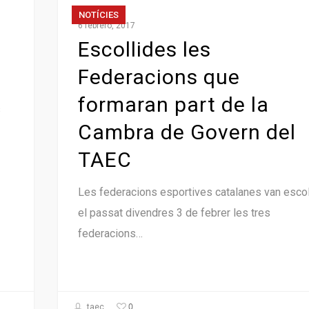
NOTÍCIES
6 febrero, 2017
Escollides les
Federacions que
formaran part de la
s
Cambra de Govern del
TAEC
Les federacions esportives catalanes van escol
el passat divendres 3 de febrer les tres
federacions…
0
taec