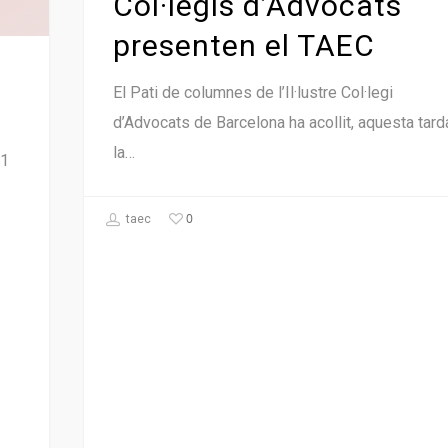
Col·legis d’Advocats
presenten el TAEC
El Pati de columnes de l’Il·lustre Col·legi
d’Advocats de Barcelona ha acollit, aquesta tard
la…
21
0
taec