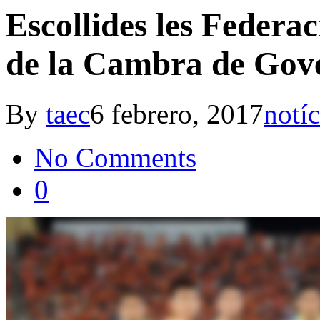
Escollides les Federa
de la Cambra de Gov
By
taec
6 febrero, 2017
notíc
No Comments
0